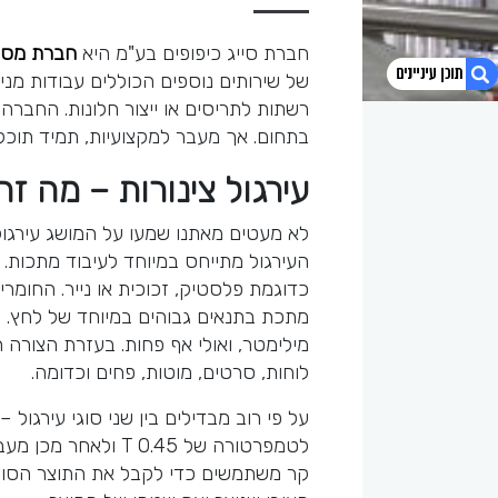
חברת סייג כיפופים בע"מ היא
חברת מסג
של שירותים נוספים הכוללים עבודות מניר
רשתות לתריסים או ייצור חלונות. החברה
בתחום. אך מעבר למקצועיות, תמיד תוכלו
1. ערגול צינורות – השימושים
עירגול צינורות – מה זה
2. עירגול צינורות – מה זה אומר
3. מתי משתמשים בעירגול
לא מעטים מאתנו שמעו על המושג עירגול 
4. פוסטים אחרונים
העירגול מתייחס במיוחד לעיבוד מתכות.
5. צפו בסרטון
כדוגמת פלסטיק, זכוכית או נייר. החומר
מילימטר, ואולי אף פחות. בעזרת הצורה 
לוחות, סרטים, מוטות, פחים וכדומה.
על פי רוב מבדילים בין שני סוגי עירגול
לטמפרטורה של 0.45 
קר משתמשים כדי לקבל את התוצר הסופי