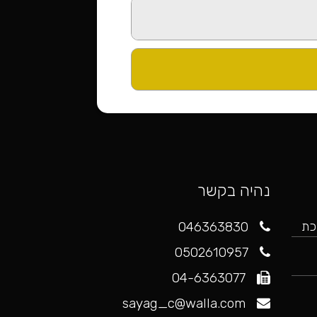
נהיה בקשר
046363830
כת
0502610957
 לחץ כאן
04-6363077
sayag_c@walla.com