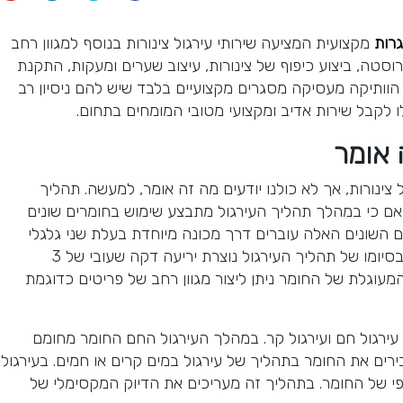
רות
מקצועית המציעה שירותי עירגול צינורות בנוסף למגוון רחב
וסטה, ביצוע כיפוף של צינורות, עיצוב שערים ומעקות, התקנת
 הוותיקה מעסיקה מסגרים מקצועיים בלבד שיש להם ניסיון רב
 לקבל שירות אדיב ומקצועי מטובי המומחים בתחום.
 אומר
צינורות, אך לא כולנו יודעים מה זה אומר, למעשה. תהליך
 אם כי במהלך תהליך העירגול מתבצע שימוש בחומרים שונים
ים השונים האלה עוברים דרך מכונה מיוחדת בעלת שני גלגלי
מתכת בתנאים גבוהים במיוחד של לחץ. בסיומו של תהליך העירגול נוצרת יריעה דקה שעובי של 3
המעוגלת של החומר ניתן ליצור מגוון רחב של פריטים כדוגמת
 – עירגול חם ועירגול קר. במהלך העירגול החם החומר מחומם
T ולאחר מכן מעבירים את החומר בתהליך של עירגול במים קרים או חמים. בעירגול
 של החומר. בתהליך זה מעריכים את הדיוק המקסימלי של