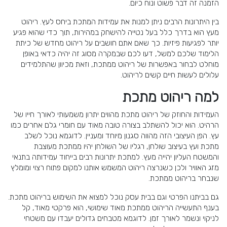
הזמנה זה דבר פשוט ונוח כיום.
בין היתרונות הרבים ניתן למנות את עמידות המתכת ביחס לעץ. ריהוט
מעץ הוא בדרך כלל בעל נטייה להישחק במהירות, תוך כדי שהוא פגיע
יותר לפגיעות פיזיות. כך שאם אתם חושבים על ריהוט מחדש של כיתת
הלימוד שלכם למשל, דעו לכם שבמקרה מסוג זה יהיה כדאי באופן
מוחלט לבחור באפשרות של ריהוט ממתכת, וזאת מכיוון שהתלמידים
עלולים לעשות חיים קשים לריהוט.
למה ריהוט מתכת
העמידות והחוזק של ריהוט מתכת מהווים יתרון משמעותי לאורך חייו של
הרהיט. הוא יכול להשתלב בצורה טובה מאוד עם חומרי גלם אחרים כמו
עץ. הפן העיצובי הזה מהווה סגנון מיוחד ומעניין. לדוגמא נוכל לשלב
מתכת ועץ בעיצוב שולחן, רגליו של השולחן יהיו ממתכת מעוצבת
והמשטח העליון יהייה מעץ. למתכת יתרונות רבים בייחוד עמידותה בתנאי
מזג האוויר ולכן כשנרצה ריהוט המשמש אותנו למקום פתוח רצוי ומומלץ
שנבחר בריהוט ממתכת.
גם בביתנו הפרטי וגם בבית עסק נוכל למצוא את השימוש בריהוט מתכת.
בענף התעשייה הריהוט ממתכת מאוד שימושי, הוא פרקטי מאוד, קל
לניקוי ונשמר לאורך זמן. לדוגמא מטבחים גדולים יעבדו עם משטחי