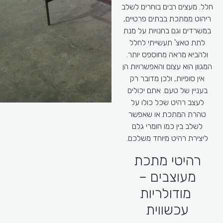
לרכוש:
חלל. מעצים רבים בוחרים לשלב
ריהוט ממתכת בבתים פרטיים,
פעילו
כורסאות-
כורסאות ממתכת
במשרדים וגם בחנויות על מנת
המ
יכולות להוות ניגוד מרענן לכל
לתת טאצ' תעשייתי לחלל
האינדי
סלון מעץ. המראה המתועש
ולהביא מראה מחוספס יותר.
לצד בדים רכים הופך את
המגוון הוא עצום והאפשרויות הן
סיי
הסלון שלכם למעניין יותר.
אין סופיות, ולכן מדובר רק
שולחנות-
במקום שולחנות העץ
י
בעניין של טעם. אתם יכולים
הכבדים והרשמיים מאוד,
לעצב רהיט שכל כולו על
מתכ
אפשר לרכוש שולחן מתכת
טהרת המתכת או שאפשר
אשר משרה בחדר האוכל
אי
לשלב בין כמו חומרי גלם
אווירה קלילה ונעימה יותר.
ליצירת רהיט מיוחד משלכם.
בסיס מיטה-
מיטות ממתכת הן
רהיטי מתכת
מיטות שקל יותר להזיז ולנקות
מתחתיהן אך הן גם מאוד יציבות
מעוצבים –
שיר
ולכן זו בחירה נפוצה אצל זוגות
כיפופ
מודולריות
רבים.
והפת
ריהוט גן-
את ריהוט הגן אפשר
עכשווית
צרכיו 
לעצב בצורה שתתכתב עם