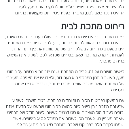
רהיטי מתכת מאלומיניום, נירוסטה ועוד. כמו כן חשוב מאוד לבחור חומר
13. הכירו את יתרונותיו של ריהוט מתכת
גלם איכותי. אצל סייג כיפופים בע״מ תוכלו לקבל את הייעוץ לעיצוב
14. מה מיוחד בריהוט מתכת?
הרהיט הנכון בשבילכם, מחברה בעלת ניסיון ותק ומקצועיות בתחום.
15. ריהוט מתכת – הדבר החם בקרב אדריכלים
ומעצבי פנים
ריהוט מתכת לבית
16. פנו למומחים בתחום ריהוט מתכת
17. מידע נוסף בנושא
ריהוט מתכת – בין אם יש מבחינתכם צורך בשולחן עבודה חדש למשרד,
ובין אם מדובר בכיסאות לכיתת הלימוד, דעו לכם שכיום ריהוט ממתכת
הינו כמעט בגדר חובה בשלל רחב של מקומות, וזאת בין היתר הודות
לעמידותו המרשימה, כך שאנו בטוחים שכדאי לכם לשקול את השימוש
בריהוט מתכתי.
כאשר חושבים על זה, לריהוט ממתכת ישנם יתרונות אינספור על ריהוט
מעץ, כאשר היתרון המרכזי הוא העמידות, ולצדו יש את האפקט העיצובי
של המתכת, אשר משרה אווירה מודרנית יותר, שרבים יגדירו אותה
כעדיפה.
אם תחשקו בפריטים מקוריים ומיוחדים לביתכם, בטח תשמחו לשמוע
שבעזרת מתכת ניתן לייצר כיום כמעט כל ריהוט שתעלו על הדעת. אתם
יכולים לעבוד מול מעצבים או סטודנטים לעיצוב, ליצור מודל של הרהיט
שאתם מעוניין בו, ולאחר מכן לשלוח את המודל לסייג כיפופים, אשר
ישמחו לקחת חלק בפרויקט שלכם. בעזרת סייג כיפופים עיצוב לפי