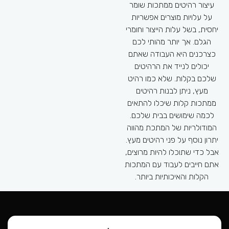
גם את
עיצור רהיטים ממתכות שומר
הנוף שיש לכם בגינה. הריהוט
השלמ
על עלויות מוצרים אפשריות
יישמר לתקופה ארוכה גם עם
בצ
יחסית, בשל עלות הייצור וחומרי
הוא נמצא בחוץ דווקא בגלל
לרשות
הגלם. אך יותר מהותי לכם
השימוש במתכות.
ומיו
כצרכנים היא העבודה שאתם
מאמצ
יכולים לנייד את הרהיטים
הנכו
שלכם בקלות. שלא כמו רהיט
נוסף
מעץ, ניתן לבנות רהיטים
מוזמני
ממתכות קלות שיכלו להתאים
כבר 
לכמה שימושים בבית שלכם.
המודולריות של המתכת מהווה
יתרון נוסף על פני רהיטים מעץ.
אבל כדי שתוכלו להיות מרוצים,
אתם חייבים לעבוד עם המתכות
הקלות והאיכותיות ביותר.