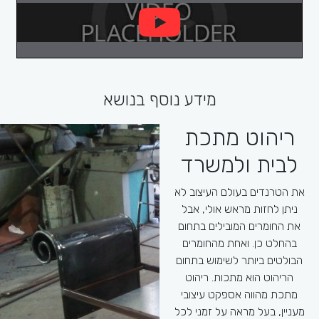
מידע נוסף בנושא
ריהוט מתכת
יתרונות השימוש
רה
בריהוט מתכת
לבית ולמשרד
מ
לבית
את הטרנדים בעולם העיצוב לא
במיד
מתכות אומנם נתפסות כחומר
ניתן לחזות מראש אולי, אבל
התוספ
קר ומנוכר ולא מתאים לחלל
את החומרים המובילים בתחום
משר
הביתי. אך דווקא בעיצוב
בהחלט כן. ואחת מהחומרים
שהגעת
המודרני יותר ניתן לראות
הבולטים ביותר לשימוש בתחום
סייג
שילובים רבים יותר של מתכות
הריהוט הוא מתכות. ריהוט
לרשו
בחללי הבית. בין האפשרות
מתכת מהווה אספקט עיצובי
הש
המובילות את יכולים לבחור
מעניין, בעל מראה על זמני לכל
המסג