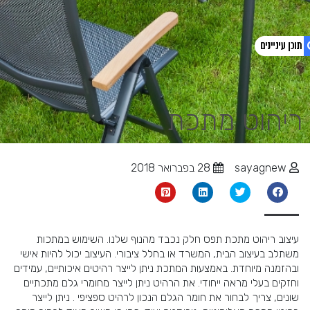
1. ריהוט מתכת
ריהוט מתכת
2. ריהוט מתכת לבית
3. ריהוט מתכת לבית ולמשרד
4. רהיטי מתכת מעוצבים
5. למה ריהוט מתכת
sayagnew
28 בפברואר 2018
6. עיצוב בעזרת ריהוט מתכת
7. רהיטי מתכת מעוצבים
8. פוסטים אחרונים
9. צפו בסרטון
עיצוב ריהוט מתכת תפס חלק נכבד מהנוף שלנו. השימוש במתכות
10. רהיטי מתכת מעוצבים – מודולריות עכשווית
משתלב בעיצוב הבית, המשרד או בחלל ציבורי. העיצוב יכול להיות אישי
11. יתרונות השימוש בריהוט מתכת לבית
ובהזמנה מיוחדת. באמצעות המתכת ניתן לייצר רהיטים איכותיים, עמידים
12. סייג כיפופים – ייצור ריהוט מתכת בהתאמה
וחזקים בעלי מראה ייחודי. את הרהיט ניתן לייצר מחומרי גלם מתכתיים
שונים, צריך לבחור את חומר הגלם הנכון לרהיט ספציפי . ניתן לייצר
אישית בצורה מקצועית ומרשימה