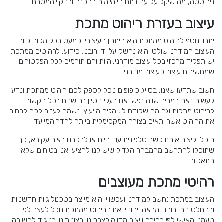
נירוסטה, מה שיקל על עבודתם היומיומית בהכנה ובניקוי המטבח.
עיצוב בעזרת ריהוט מתכת
יתרון נוסף לריהוט ממתכת הוא היתרון העיצובי. כמעט בכל מקום כיום
העיצוב המודרני שולט והוא נחשק על ידי רובנו. כידוע, לרהיטים ממתכת
יש תפקיד מרכזי בכל עיצוב מודרני, היות והם תורמים לכל הפקטורים
שמחשיבים עיצוב כעיצוב מודרני.
חשוב שתדעו שאנו, בסייג כיפופים נוכל לספק לכם ריהוט ממתכת ונדע
לעשות זאת במחיר שווה נפש. אנו בעלי ניסיון רב שנים בכל הקשור
לריהוט מתכות וגם מה שקודם לו, הליך הייעוץ. נשמח לעזור לכם לבחור
את הריהוט אשר יתאים בצורה המקסימלית ביותר לחדר המיועד.
תוכלו ליצור איתנו קשר טלפונית עוד היום או לבקרנו באור עקיבא, כך
שתוכלו להתרשם מהמבחר הגדול שיש לנו להציע. אנו בטוחים שלא
תתאכזבו.
רהיטי מתכת מעוצבים
העיצוב במתכת נחשב למודרני ועכשווי. הוא מיוצר בטכנולוגיות חדשניות
ובהחלט נותן רובד ומראה ייחודי. את הריהוט ממתכת נוכל לעצב לפי
טעמנו האישי לפי בחירה וייצור מדויק לצרכינו ורצונותינו. בניגוד לחשיבה