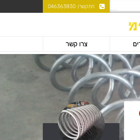
התקשרו:
046363830
ים
צרו קשר