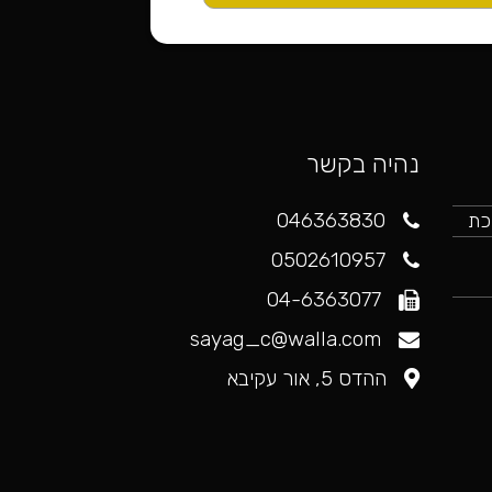
נהיה בקשר
046363830
כת
0502610957
 לחץ כאן
04-6363077
sayag_c@walla.com
ההדס 5, אור עקיבא