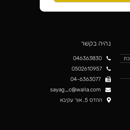
נהיה בקשר
046363830
כת
0502610957
 לחץ כאן
04-6363077
sayag_c@walla.com
ההדס 5, אור עקיבא