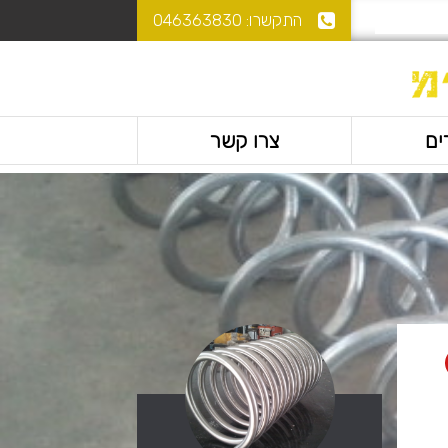
התקשרו:
046363830
ים
צרו קשר